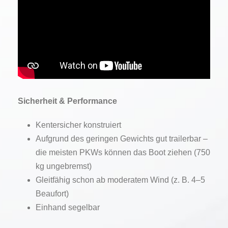
Sicherheit & Performance
Kentersicher konstruiert
Aufgrund des geringen Gewichts gut trailerbar –
die meisten PKWs können das Boot ziehen (750
kg ungebremst)
Gleitfähig schon ab moderatem Wind (z. B. 4–5
Beaufort)
Einhand segelbar